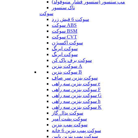
مپ سنسور (سنسور فشار منیوفولد)
ناک سنسور
سوکت
سوکت 6 فیش زرد
سوکت ABS
سوکت BSM
سوکت CVT
سوکت اکسیژن
سوکت ایربگ
سوکت ایربگ
سوکت برف پاک کن
سوکت بنزین A
سوکت بنزین B
سوکت بنزین سر صاف
سوکت بنزین سه راهی e
سوکت بنزین سه راهی F
سوکت بنزین سه راهی G
سوکت بنزین سه راهی h
سوکت بنزین سه راهی K
سوکت پدال گاز
سوکت پشت آمپر
سوکت پمپ بنزین
سوکت پمپ بنزین 6 خانه
سوکت پمپ بنزین پایین