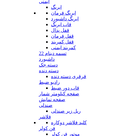
ایمنی
ایربگ
ایربگ فرمان
ایریگ داشیورد
قاب ایربگ
قفل پدال
قفل فرمان
قفل کمربند
کمربند ایمنی
تسمه دینام 22
داشبورد
دسته جک
دسته دنده
قرقری دسته دنده
رادیو ضبط
قاب دور ضبط
صفحه کیلومتر شمار
صفحه نمایش
صندلی
ریل زیر صندلی
فلاشر
کلید فلاشر دوکاره
فن کولر
موتور فن کولر