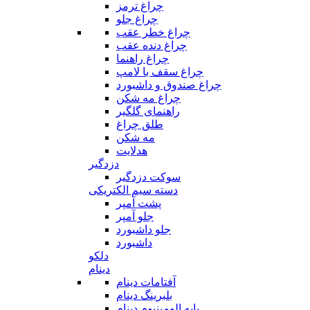
چراغ ترمز
چراغ جلو
چراغ خطر عقب
چراغ دنده عقب
چراغ راهنما
چراغ سقف با لامپ
چراغ صندوق و داشبورد
چراغ مه شکن
راهنمای گلگیر
طلق چراغ
مه شکن
هدلایت
دزدگیر
سوکت دزدگیر
دسته سیم الکتریکی
پشت آمپر
جلو آمپر
جلو داشبورد
داشبورد
دلکو
دینام
آفتامات دینام
بلبرینگ دینام
پایه الومینیوم دینام