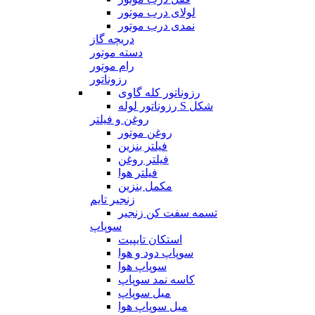
لولای درب موتور
نمدی درب موتور
دریچه گاز
دسته موتور
رام موتور
رزوناتور
رزوناتور کله گاوی
رزوناتور لوله S شکل
روغن و فیلتر
روغن موتور
فیلتر بنزین
فیلتر روغن
فیلتر هوا
مکمل بنزین
زنجیر تایم
تسمه سفت کن زنجیر
سوپاپ
استکان تایپیت
سوپاپ دود و هوا
سوپاپ هوا
کاسه نمد سوپاپ
میل سوپاپ
میل سوپاپ هوا