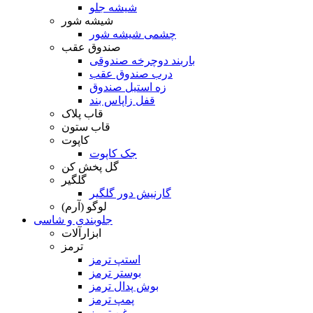
شیشه جلو
شیشه شور
چشمی شیشه شور
صندوق عقب
باربند دوچرخه صندوقی
درب صندوق عقب
زه استیل صندوق
قفل زاپاس بند
قاب پلاک
قاب ستون
کاپوت
جک کاپوت
گل پخش کن
گلگیر
گارنیش دور گلگیر
لوگو (آرم)
جلوبندی و شاسی
ابزارآلات
ترمز
استپ ترمز
بوستر ترمز
بوش پدال ترمز
پمپ ترمز
روغن ترمز