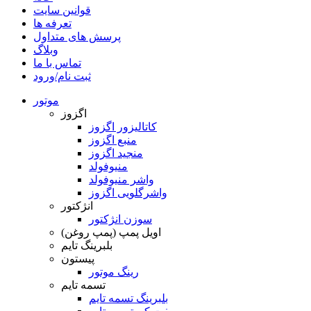
قوانین سایت
تعرفه ها
پرسش های متداول
وبلاگ
تماس با ما
ثبت نام/ورود
موتور
اگزوز
کاتالیزور اگزوز
منبع اگزوز
منجید اگزوز
منیوفولد
واشر منیوفولد
واشرگلویی اگزوز
انژکتور
سوزن انژکتور
اویل پمپ (پمپ روغن)
بلبرینگ تایم
پیستون
رینگ موتور
تسمه تایم
بلبرینگ تسمه تایم