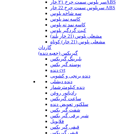
سر پلوس سمت چرخ ۲۱ خارABS
سرپلوس سمت چرخ 22 خار ABS
سه شاخه پلوس
کاسه نمد پلوس
کاسه نمد ته پلوس
کیت گردگیر پلوس
مشعلی پلوس (21 خار بلند)
مشعلی پلوس (21 خار) کوتاه
گاردان
گیربکس (جعبه دنده)
بلبرینگ گیربکس
پوسته گیر بکس
دنده cvt
دنده برنجی و کشویی
دنده دیشلی
دنده کیلومترشمار
رادیاتور روغن
ساعت گیربکس
سلکتور تعویض دنده
شفت گیر بکس
شیر برقی گیر بکس
فلایویل
قیفی گیر بکس
قیفی گیربکس