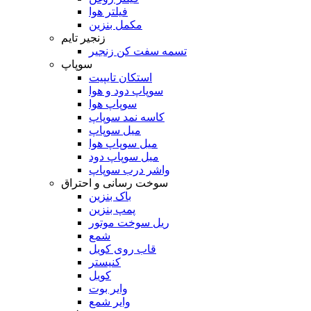
فیلتر هوا
مکمل بنزین
زنجیر تایم
تسمه سفت کن زنجیر
سوپاپ
استکان تایپیت
سوپاپ دود و هوا
سوپاپ هوا
کاسه نمد سوپاپ
میل سوپاپ
میل سوپاپ هوا
میل سوپاپ دود
واشر درب سوپاپ
سوخت رسانی و احتراق
باک بنزین
پمپ بنزین
ریل سوخت موتور
شمع
قاب روی کویل
کنیستر
کویل
وایر بوت
وایر شمع