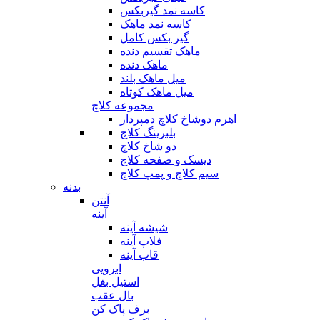
کاسه نمد گیربکس
کاسه نمد ماهک
گیر بکس کامل
ماهک تقسیم دنده
ماهک دنده
میل ماهک بلند
میل ماهک کوتاه
مجموعه کلاچ
اهرم دوشاخ کلاچ دمپردار
بلبرینگ کلاچ
دو شاخ کلاچ
دیسک و صفحه کلاچ
سیم کلاچ و پمپ کلاچ
بدنه
آنتن
آینه
شیشه آینه
فلاپ آینه
قاب آینه
ابرویی
استیل بغل
بال عقب
برف پاک کن