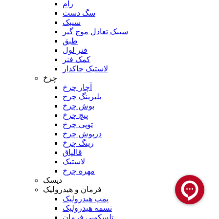
رام
سگ دست
سیبک
سیبک تعادل موج گیر
طبق
فنر لول
کمک فنر
لاستیک چاکدار
چرخ
آچار چرخ
بلبرینگ چرخ
بوش چرخ
پیچ چرخ
توپی چرخ
درپوش چرخ
رینگ چرخ
قالپاق
لاستیک
مهره چرخ
دیسک
فرمان و هیدرولیک
پمپ هیدرولیک
تسمه هیدرولیک
تلسکوپی فرمان