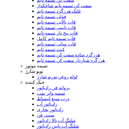
سفت کن تسمه تایم
سفت کن تسمه تایم شاخکدار
غلتک هرزگرد تسمه تایم
فولی تسمه تایم
قاب بالایی تسمه تایم
قاب پایینی تسمه تایم
قاب پیج دار تسمه تایم
قاب تسمه تایم کامل
قاب میانی تسمه تایم
کیت تسمه تایم
هرزگرد ساده سفت کن تسمه تایم
هرزگرد شیاردار سفت کن تسمه تایم
تسمه موتور
توبو شارژ
لوله روغن توربو شارژ
خنک کننده
پروانه فن رادیاتور
تسمه واتر پمپ
درب منبع انبساط
رادیاتور آب
رادیاتور بخاری
سینی فن
شلنگ آب بالا رادیاتور
شلنگ آب پایین رادیاتور