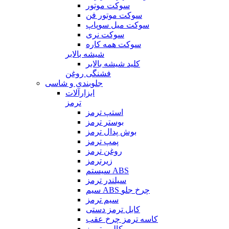
سوکت موتور
سوکت موتور فن
سوکت میل سوپاپ
سوکت نری
سوکت همه کاره
شیشه بالابر
کلید شیشه بالابر
فشنگی روغن
جلوبندی و شاسی
ابزارآلات
ترمز
استپ ترمز
بوستر ترمز
بوش پدال ترمز
پمپ ترمز
روغن ترمز
زیرترمز
سیستم ABS
سیلندر ترمز
سیم ABS چرخ جلو
سیم ترمز
کابل ترمز دستی
کاسه ترمز چرخ عقب
کالیبر ترمز