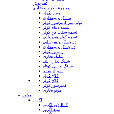
کف پوش
مجموعه کولر و بخاری
بوبین کولر
پنل کولر و بخاری
پولی سر کمپرسور کولر
تسمه دینام کولر
تسمه سفت کن کولر
تسمه کولر هیدرولیک
دریچه کولر سوناتایی
دریچه کولر و بخاری
رادیاتور کولر
شلنگ بخاری
شلنگ بخاری بلند
شلنگ بخاری کوتاه
شیر انبساط
کلاچ کولر
کلاچ کولر
کمپرسور کولر
موتو بخاری
موتور
اگزوز
کاتالیزور اگزوز
منبع اگزوز