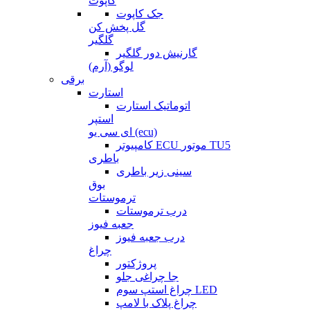
کاپوت
جک کاپوت
گل پخش کن
گلگیر
گارنیش دور گلگیر
لوگو (آرم)
برقی
استارت
اتوماتیک استارت
استپر
ای سی یو (ecu)
کامپیوتر ECU موتور TU5
باطری
سینی زیر باطری
بوق
ترموستات
درب ترموستات
جعبه فیوز
درب جعبه فیوز
چراغ
پروژکتور
جا چراغی جلو
چراغ استپ سوم LED
چراغ پلاک با لامپ