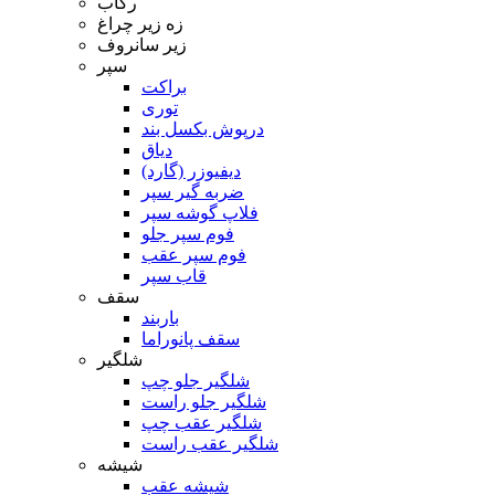
رکاب
زه زیر چراغ
زیر سانروف
سپر
براکت
توری
درپوش بکسل بند
دیاق
دیفیوزر (گارد)
ضربه گیر سپر
فلاپ گوشه سپر
فوم سپر جلو
فوم سپر عقب
قاب سپر
سقف
باربند
سقف پانوراما
شلگیر
شلگیر جلو چپ
شلگیر جلو راست
شلگیر عقب چپ
شلگیر عقب راست
شیشه
شیشه عقب