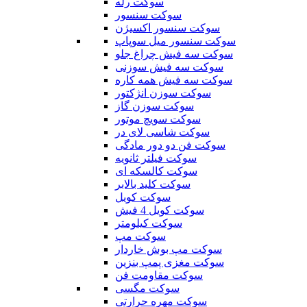
سوکت رله
سوکت سنسور
سوکت سنسور اکسیژن
سوکت سنسور میل سوپاپ
سوکت سه فیش چراغ جلو
سوکت سه فیش سوزنی
سوکت سه فیش همه کاره
سوکت سوزن انژکتور
سوکت سوزن گاز
سوکت سویچ موتور
سوکت شاسی لای در
سوکت فن دو دور مادگی
سوکت فیلتر ثانویه
سوکت کالسکه ای
سوکت کلید بالابر
سوکت کویل
سوکت کویل 4 فیش
سوکت کیلومتر
سوکت مپ
سوکت مپ بوش خاردار
سوکت مغزی پمپ بنزین
سوکت مقاومت فن
سوکت مگسی
سوکت مهره حرارتی