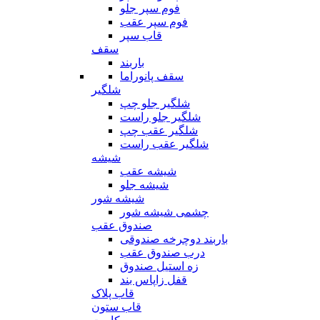
فوم سپر جلو
فوم سپر عقب
قاب سپر
سقف
باربند
سقف پانوراما
شلگیر
شلگیر جلو چپ
شلگیر جلو راست
شلگیر عقب چپ
شلگیر عقب راست
شیشه
شیشه عقب
شیشه جلو
شیشه شور
چشمی شیشه شور
صندوق عقب
باربند دوچرخه صندوقی
درب صندوق عقب
زه استیل صندوق
قفل زاپاس بند
قاب پلاک
قاب ستون