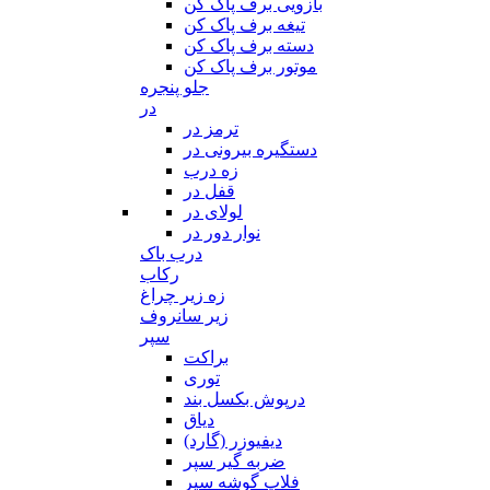
بازویی برف پاک کن
تیغه برف پاک کن
دسته برف پاک کن
موتور برف پاک کن
جلو پنجره
در
ترمز در
دستگیره بیرونی در
زه درب
قفل در
لولای در
نوار دور در
درب باک
رکاب
زه زیر چراغ
زیر سانروف
سپر
براکت
توری
درپوش بکسل بند
دیاق
دیفیوزر (گارد)
ضربه گیر سپر
فلاپ گوشه سپر