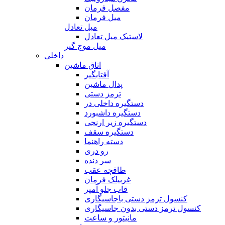
مفصل فرمان
میل فرمان
میل تعادل
لاستیک میل تعادل
میل موج گیر
داخلی
اتاق ماشین
آفتابگیر
پدال ماشین
ترمز دستی
دستگیره داخلی در
دستگیره داشبورد
دستگیره زیر ارنجی
دستگیره سقف
دسته راهنما
رو دری
سر دنده
طاقچه عقب
غربیلک فرمان
قاب جلو آمپر
کنسول ترمز دستی باجاسیگاری
کنسول ترمز دستی بدون جاسیگاری
مانیتور و ساعت