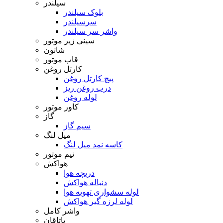
سیلندر
بلوک سیلندر
سرسیلندر
واشر سر سیلندر
سینی زیر موتور
شاتون
قاب موتور
کارتل روغن
پیچ کارتل روغن
درب روغن ریز
لوله روغن
کاور موتور
گاز
سیم گاز
میل لنگ
کاسه نمد میل لنگ
نیم موتور
هواکش
دریچه هوا
دنباله هواکش
لوله سشواری تهویه هوا
لوله لرزه گیر هواکش
واشر کامل
یاتاقان