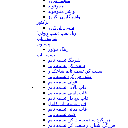
منجید اگزوز
منیوفولد
واشر منیوفولد
واشرگلویی اگزوز
انژکتور
سوزن انژکتور
اویل پمپ (پمپ روغن)
بلبرینگ تایم
پیستون
رینگ موتور
تسمه تایم
بلبرینگ تسمه تایم
سفت کن تسمه تایم
سفت کن تسمه تایم شاخکدار
غلتک هرزگرد تسمه تایم
فولی تسمه تایم
قاب بالایی تسمه تایم
قاب پایینی تسمه تایم
قاب پیج دار تسمه تایم
قاب تسمه تایم کامل
قاب میانی تسمه تایم
کیت تسمه تایم
هرزگرد ساده سفت کن تسمه تایم
هرزگرد شیاردار سفت کن تسمه تایم