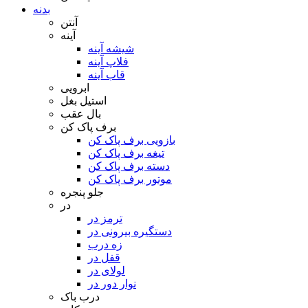
بدنه
آنتن
آینه
شیشه آینه
فلاپ آینه
قاب آینه
ابرویی
استیل بغل
بال عقب
برف پاک کن
بازویی برف پاک کن
تیغه برف پاک کن
دسته برف پاک کن
موتور برف پاک کن
جلو پنجره
در
ترمز در
دستگیره بیرونی در
زه درب
قفل در
لولای در
نوار دور در
درب باک