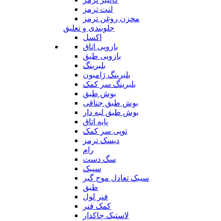
لنت ترمز
مخزن روغن ترمز
جلوبندی و تعلیق
اکسل
بازویی اتاق
بازویی طبق
بلبرینگ
بلبرینگ ژامبون
بلبرینگ سر کمک
بوش طبق
بوش طبق جناقی
بوش طبق لبه دار
پایه اتاق
توپی سر کمک
دیسک ترمز
رام
سگ دست
سیبک
سیبک تعادل موج گیر
طبق
فنر لول
کمک فنر
لاستیک چاکدار