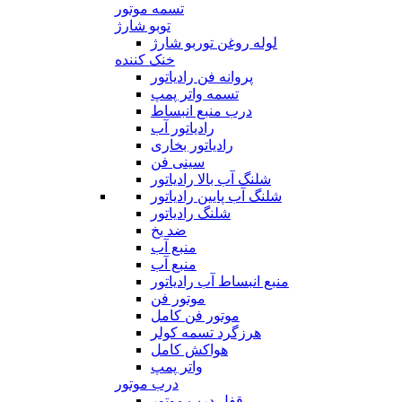
تسمه موتور
توبو شارژ
لوله روغن توربو شارژ
خنک کننده
پروانه فن رادیاتور
تسمه واتر پمپ
درب منبع انبساط
رادیاتور آب
رادیاتور بخاری
سینی فن
شلنگ آب بالا رادیاتور
شلنگ آب پایین رادیاتور
شلنگ رادیاتور
ضد یخ
منبع آب
منبع آب
منبع انبساط آب رادیاتور
موتور فن
موتور فن کامل
هرزگرد تسمه کولر
هواکش کامل
واتر پمپ
درب موتور
قفل درب موتور