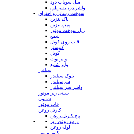
میل سوپاپ دود
واشر درب سوپاپ
سوخت رسانی و احتراق
باک بنزین
پمپ بنزین
ریل سوخت موتور
شمع
قاب روی کویل
کنیستر
کویل
وایر بوت
وایر شمع
سیلندر
بلوک سیلندر
سرسیلندر
واشر سر سیلندر
سینی زیر موتور
شاتون
قاب موتور
کارتل روغن
پیچ کارتل روغن
درب روغن ریز
لوله روغن
کاور موتور