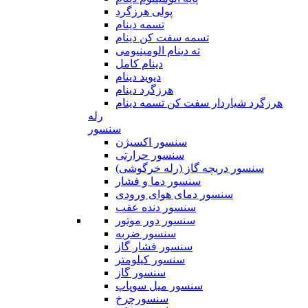
پولی هرزگرد
تسمه دینام
تسمه سفت کن دینام
ته دینام الومینیومی
دینام کامل
دیوید دینام
هرزگرد دینام
هرزگرد شیاردار سفت کن تسمه دینام
رله
سنسور
سنسور اکسیژن
سنسور حرارتی
سنسور دریچه گاز (رله خرگوشی)
سنسور دما و فشار
سنسور دمای هوای ورودی
سنسور دنده عقب
سنسور دور موتور
سنسور ضربه
سنسور فشار گاز
سنسور کیلومتر
سنسور گاز
سنسور میل سوپاپ
سنسورچرخ