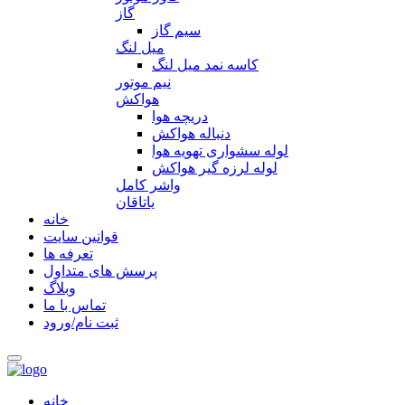
گاز
سیم گاز
میل لنگ
کاسه نمد میل لنگ
نیم موتور
هواکش
دریچه هوا
دنباله هواکش
لوله سشواری تهویه هوا
لوله لرزه گیر هواکش
واشر کامل
یاتاقان
خانه
قوانین سایت
تعرفه ها
پرسش های متداول
وبلاگ
تماس با ما
ثبت نام/ورود
خانه