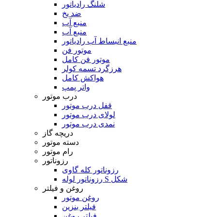
شلنگ رادیاتور
ضد یخ
منبع آب
منبع آب
منبع انبساط آب رادیاتور
موتور فن
موتور فن کامل
هرزگرد تسمه کولر
هواکش کامل
واتر پمپ
درب موتور
قفل درب موتور
لولای درب موتور
نمدی درب موتور
دریچه گاز
دسته موتور
رام موتور
رزوناتور
رزوناتور کله گاوی
رزوناتور لوله S شکل
روغن و فیلتر
روغن موتور
فیلتر بنزین
فیلتر روغن