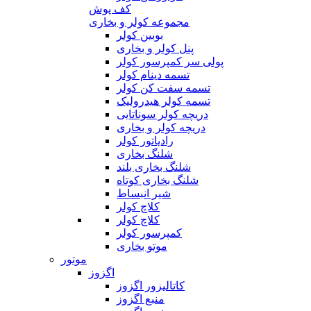
کف پوش
مجموعه کولر و بخاری
بوبین کولر
پنل کولر و بخاری
پولی سر کمپرسور کولر
تسمه دینام کولر
تسمه سفت کن کولر
تسمه کولر هیدرولیک
دریچه کولر سوناتایی
دریچه کولر و بخاری
رادیاتور کولر
شلنگ بخاری
شلنگ بخاری بلند
شلنگ بخاری کوتاه
شیر انبساط
کلاچ کولر
کلاچ کولر
کمپرسور کولر
موتو بخاری
موتور
اگزوز
کاتالیزور اگزوز
منبع اگزوز