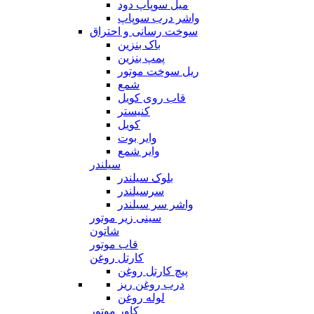
میل سوپاپ دود
واشر درب سوپاپ
سوخت رسانی و احتراق
باک بنزین
پمپ بنزین
ریل سوخت موتور
شمع
قاب روی کویل
کنیستر
کویل
وایر بوت
وایر شمع
سیلندر
بلوک سیلندر
سرسیلندر
واشر سر سیلندر
سینی زیر موتور
شاتون
قاب موتور
کارتل روغن
پیچ کارتل روغن
درب روغن ریز
لوله روغن
کاور موتور