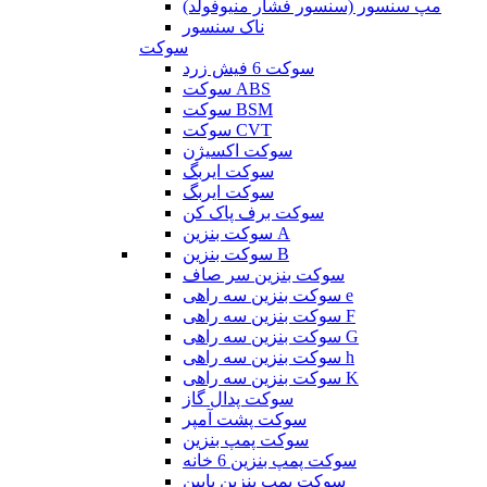
مپ سنسور (سنسور فشار منیوفولد)
ناک سنسور
سوکت
سوکت 6 فیش زرد
سوکت ABS
سوکت BSM
سوکت CVT
سوکت اکسیژن
سوکت ایربگ
سوکت ایربگ
سوکت برف پاک کن
سوکت بنزین A
سوکت بنزین B
سوکت بنزین سر صاف
سوکت بنزین سه راهی e
سوکت بنزین سه راهی F
سوکت بنزین سه راهی G
سوکت بنزین سه راهی h
سوکت بنزین سه راهی K
سوکت پدال گاز
سوکت پشت آمپر
سوکت پمپ بنزین
سوکت پمپ بنزین 6 خانه
سوکت پمپ بنزین پایین