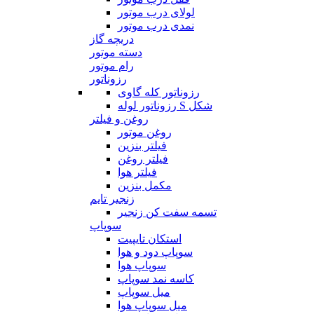
لولای درب موتور
نمدی درب موتور
دریچه گاز
دسته موتور
رام موتور
رزوناتور
رزوناتور کله گاوی
رزوناتور لوله S شکل
روغن و فیلتر
روغن موتور
فیلتر بنزین
فیلتر روغن
فیلتر هوا
مکمل بنزین
زنجیر تایم
تسمه سفت کن زنجیر
سوپاپ
استکان تایپیت
سوپاپ دود و هوا
سوپاپ هوا
کاسه نمد سوپاپ
میل سوپاپ
میل سوپاپ هوا