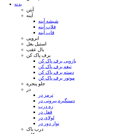
بدنه
آنتن
آینه
شیشه آینه
فلاپ آینه
قاب آینه
ابرویی
استیل بغل
بال عقب
برف پاک کن
بازویی برف پاک کن
تیغه برف پاک کن
دسته برف پاک کن
موتور برف پاک کن
جلو پنجره
در
ترمز در
دستگیره بیرونی در
زه درب
قفل در
لولای در
نوار دور در
درب باک