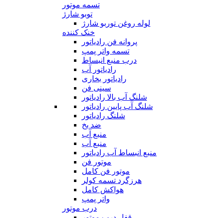
تسمه موتور
توبو شارژ
لوله روغن توربو شارژ
خنک کننده
پروانه فن رادیاتور
تسمه واتر پمپ
درب منبع انبساط
رادیاتور آب
رادیاتور بخاری
سینی فن
شلنگ آب بالا رادیاتور
شلنگ آب پایین رادیاتور
شلنگ رادیاتور
ضد یخ
منبع آب
منبع آب
منبع انبساط آب رادیاتور
موتور فن
موتور فن کامل
هرزگرد تسمه کولر
هواکش کامل
واتر پمپ
درب موتور
قفل درب موتور