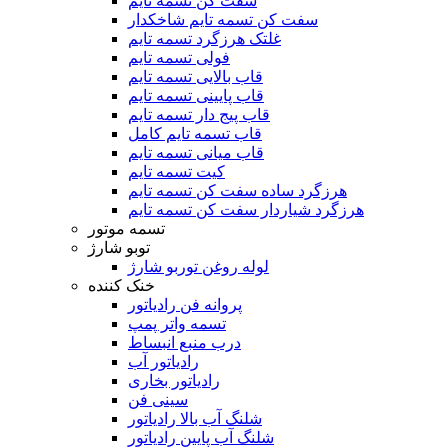
سفت کن تسمه تایم
سفت کن تسمه تایم شاخکدار
غلتک هرزگرد تسمه تایم
فولی تسمه تایم
قاب بالایی تسمه تایم
قاب پایینی تسمه تایم
قاب پیج دار تسمه تایم
قاب تسمه تایم کامل
قاب میانی تسمه تایم
کیت تسمه تایم
هرزگرد ساده سفت کن تسمه تایم
هرزگرد شیاردار سفت کن تسمه تایم
تسمه موتور
توبو شارژ
لوله روغن توربو شارژ
خنک کننده
پروانه فن رادیاتور
تسمه واتر پمپ
درب منبع انبساط
رادیاتور آب
رادیاتور بخاری
سینی فن
شلنگ آب بالا رادیاتور
شلنگ آب پایین رادیاتور