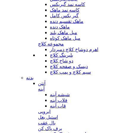
کاسه نمد گیربکس
کاسه نمد ماهک
گیر بکس کامل
ماهک تقسیم دنده
ماهک دنده
میل ماهک بلند
میل ماهک کوتاه
مجموعه کلاچ
اهرم دوشاخ کلاچ دمپردار
بلبرینگ کلاچ
دو شاخ کلاچ
دیسک و صفحه کلاچ
سیم کلاچ و پمپ کلاچ
بدنه
آنتن
آینه
شیشه آینه
فلاپ آینه
قاب آینه
ابرویی
استیل بغل
بال عقب
برف پاک کن