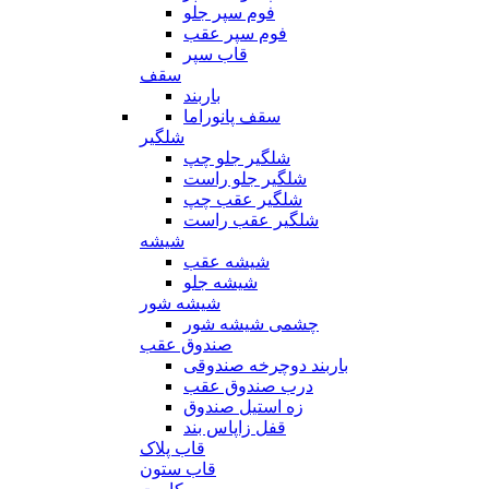
فوم سپر جلو
فوم سپر عقب
قاب سپر
سقف
باربند
سقف پانوراما
شلگیر
شلگیر جلو چپ
شلگیر جلو راست
شلگیر عقب چپ
شلگیر عقب راست
شیشه
شیشه عقب
شیشه جلو
شیشه شور
چشمی شیشه شور
صندوق عقب
باربند دوچرخه صندوقی
درب صندوق عقب
زه استیل صندوق
قفل زاپاس بند
قاب پلاک
قاب ستون