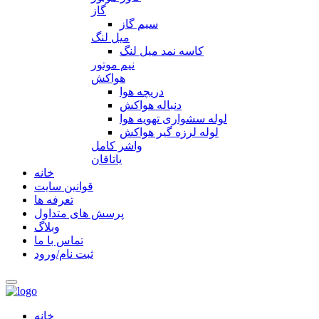
گاز
سیم گاز
میل لنگ
کاسه نمد میل لنگ
نیم موتور
هواکش
دریچه هوا
دنباله هواکش
لوله سشواری تهویه هوا
لوله لرزه گیر هواکش
واشر کامل
یاتاقان
خانه
قوانین سایت
تعرفه ها
پرسش های متداول
وبلاگ
تماس با ما
ثبت نام/ورود
خانه