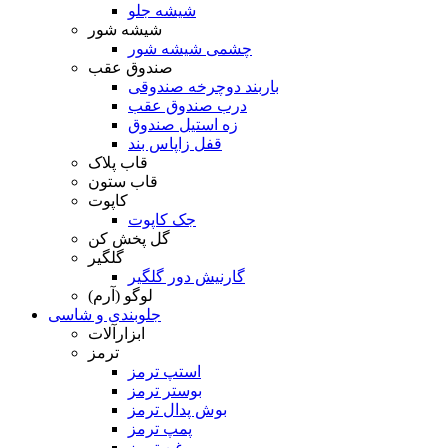
شیشه جلو
شیشه شور
چشمی شیشه شور
صندوق عقب
باربند دوچرخه صندوقی
درب صندوق عقب
زه استیل صندوق
قفل زاپاس بند
قاب پلاک
قاب ستون
کاپوت
جک کاپوت
گل پخش کن
گلگیر
گارنیش دور گلگیر
لوگو (آرم)
جلوبندی و شاسی
ابزارآلات
ترمز
استپ ترمز
بوستر ترمز
بوش پدال ترمز
پمپ ترمز
روغن ترمز