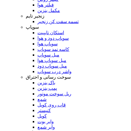
فیلتر هوا
مکمل بنزین
زنجیر تایم
تسمه سفت کن زنجیر
سوپاپ
استکان تایپیت
سوپاپ دود و هوا
سوپاپ هوا
کاسه نمد سوپاپ
میل سوپاپ
میل سوپاپ هوا
میل سوپاپ دود
واشر درب سوپاپ
سوخت رسانی و احتراق
باک بنزین
پمپ بنزین
ریل سوخت موتور
شمع
قاب روی کویل
کنیستر
کویل
وایر بوت
وایر شمع