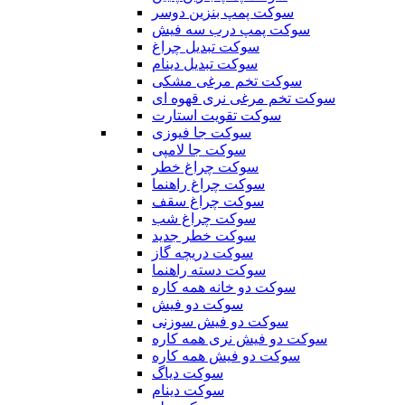
سوکت پمپ بنزین دوسر
سوکت پمپ درب سه فیش
سوکت تبدیل چراغ
سوکت تبدیل دینام
سوکت تخم مرغی مشکی
سوکت تخم مرغی نری قهوه ای
سوکت تقویت استارت
سوکت جا فیوزی
سوکت جا لامپی
سوکت چراغ خطر
سوکت چراغ راهنما
سوکت چراغ سقف
سوکت چراغ شب
سوکت خطر جدید
سوکت دریچه گاز
سوکت دسته راهنما
سوکت دو خانه همه کاره
سوکت دو فیش
سوکت دو فیش سوزنی
سوکت دو فیش نری همه کاره
سوکت دو فیش همه کاره
سوکت دیاگ
سوکت دینام