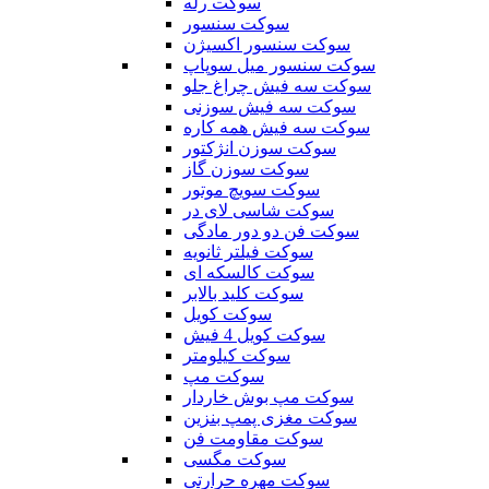
سوکت رله
سوکت سنسور
سوکت سنسور اکسیژن
سوکت سنسور میل سوپاپ
سوکت سه فیش چراغ جلو
سوکت سه فیش سوزنی
سوکت سه فیش همه کاره
سوکت سوزن انژکتور
سوکت سوزن گاز
سوکت سویچ موتور
سوکت شاسی لای در
سوکت فن دو دور مادگی
سوکت فیلتر ثانویه
سوکت کالسکه ای
سوکت کلید بالابر
سوکت کویل
سوکت کویل 4 فیش
سوکت کیلومتر
سوکت مپ
سوکت مپ بوش خاردار
سوکت مغزی پمپ بنزین
سوکت مقاومت فن
سوکت مگسی
سوکت مهره حرارتی