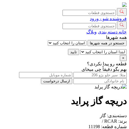
فروشنده شو - ورود
خانه
دسته بندی
وبلاگ
همه شهرها
جستجو در همه شهرها
تایید
×
قطعه رو پیدا نکردی؟
بهم بگو دقیقاً چی میخای
ارسال درخواست
دریچه گاز پراید
دسته‌بندی:
گاز
برند:
RCAR /
شماره قطعه:
11198