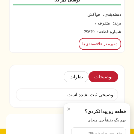
نوسان گیر S5
دسته‌بندی:
هواکش
برند:
متفرقه /
شماره قطعه:
29679
ذخیره در علاقه‌مندی‌ها
توضیحات
نظرات
توضیحی ثبت نشده است
×
قطعه رو پیدا نکردی؟
بهم بگو دقیقاً چی میخای
پرسشهای