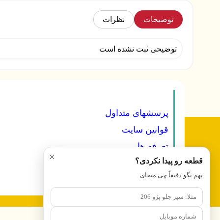
توضیحات
نظرات
توضیحی ثبت نشده است
پرسشهای متداول
قوانین سایت
تعرفه ها
×
قطعه رو پیدا نکردی؟
درباره ما
بهم بگو دقیقاً چی میخای