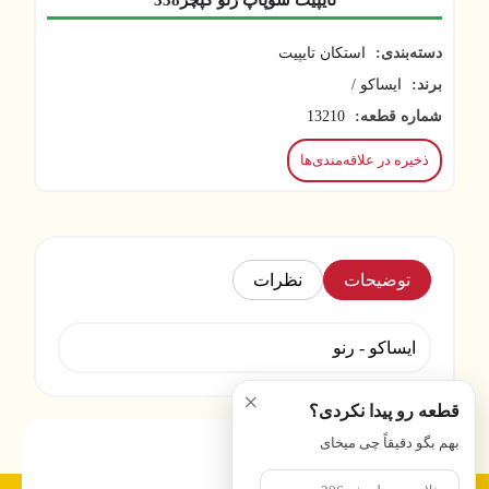
تایپیت سوپاپ رنو کپچر338
دسته‌بندی:
استکان تایپیت
برند:
ایساکو /
شماره قطعه:
13210
ذخیره در علاقه‌مندی‌ها
توضیحات
نظرات
ایساکو - رنو
×
قطعه رو پیدا نکردی؟
بهم بگو دقیقاً چی میخای
پرسشهای