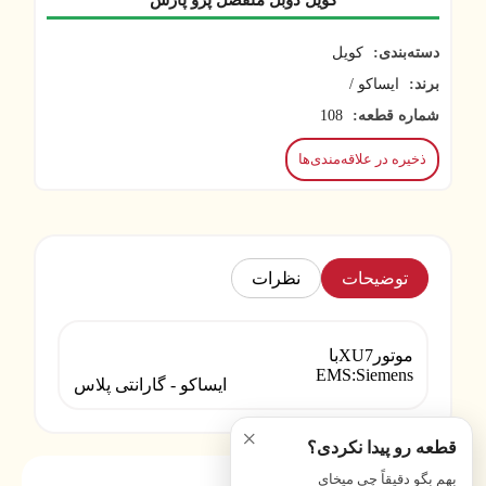
کویل دوبل منفصل پژو پارس
دسته‌بندی:
کویل
برند:
ایساکو /
شماره قطعه:
108
ذخیره در علاقه‌مندی‌ها
توضیحات
نظرات
موتورXU7با
EMS:Siemens
ایساکو - گارانتی پلاس
×
قطعه رو پیدا نکردی؟
بهم بگو دقیقاً چی میخای