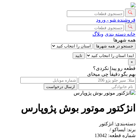
فروشنده شو - ورود
خانه
دسته بندی
وبلاگ
همه شهرها
جستجو در همه شهرها
تایید
×
قطعه رو پیدا نکردی؟
بهم بگو دقیقاً چی میخای
ارسال درخواست
انژکتور موتور بوش پژوپارس
دسته‌بندی:
انژکتور
برند:
ایساکو /
شماره قطعه:
13042