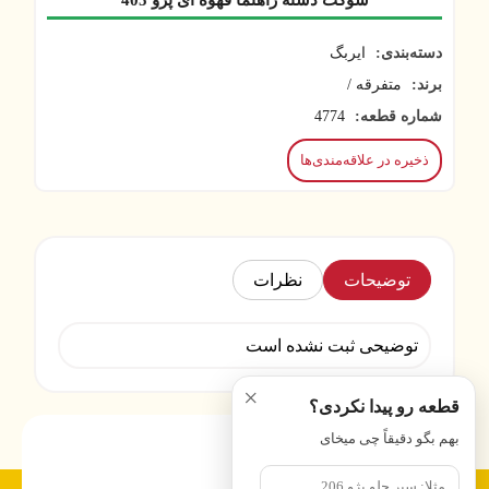
سوکت دسته راهنما قهوه ای پژو 405
دسته‌بندی:
ایربگ
برند:
متفرقه /
شماره قطعه:
4774
ذخیره در علاقه‌مندی‌ها
توضیحات
نظرات
توضیحی ثبت نشده است
×
قطعه رو پیدا نکردی؟
بهم بگو دقیقاً چی میخای
پرسشهای