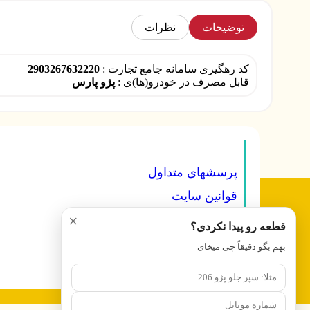
توضیحات
نظرات
کد رهگیری سامانه جامع تجارت :
2903267632220
قابل مصرف در خودرو(ها)ی :
پژو پارس
پرسشهای متداول
قوانین سایت
تعرفه ها
×
قطعه رو پیدا نکردی؟
درباره ما
بهم بگو دقیقاً چی میخای