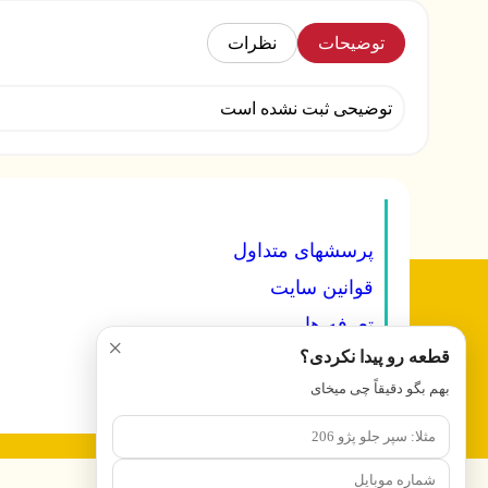
توضیحات
نظرات
توضیحی ثبت نشده است
پرسشهای متداول
قوانین سایت
تعرفه ها
×
قطعه رو پیدا نکردی؟
درباره ما
بهم بگو دقیقاً چی میخای