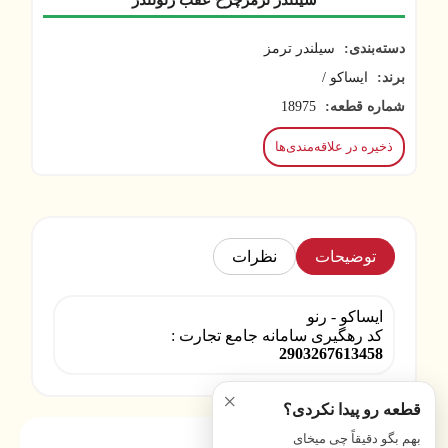
سیلندر ترمزچرخ عقب رنوتندر
دسته‌بندی:
سیلندر ترمز
برند:
ایساکو /
شماره قطعه:
18975
ذخیره در علاقه‌مندی‌ها
توضیحات
نظرات
ایساکو - رنو
کد رهگیری سامانه جامع تجارت :
2903267613458
×
قطعه رو پیدا نکردی؟
بهم بگو دقیقاً چی میخای