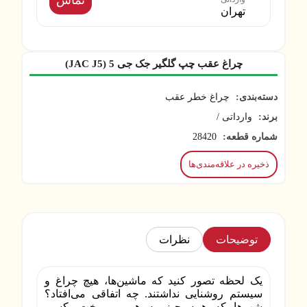
تهران
چراغ عقب چپ گلگير جک جی 5 (JAC J5)
دسته‌بندی:
چراغ خطر عقب
برند:
وارداتی /
شماره قطعه:
28420
ذخیره در علاقه‌مندی‌ها
توضیحات
نظرات
یک لحظه تصور کنید که ماشین‌ها، هیچ چراغ و
سیستم روشنایی نداشتند. چه اتفاقی می‌افتاد؟
شب‌ها که همه چیز به هم می‌ریخت. کسی