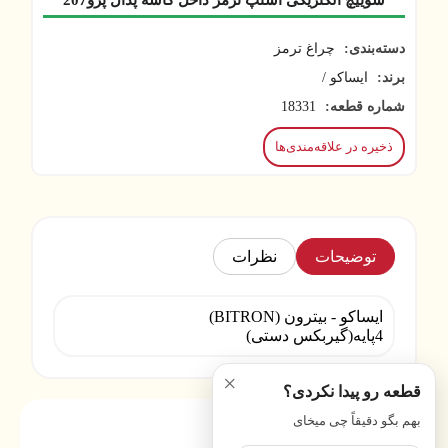
سوییچ الکتریکی استپ ترمز داخل کاسه پدال پژو207
دسته‌بندی:
چراغ ترمز
برند:
ایساکو /
شماره قطعه:
18331
ذخیره در علاقه‌مندی‌ها
توضیحات
نظرات
ایساکو - بیترون (BITRON)
4پایه(گیربکس دستی)
×
قطعه رو پیدا نکردی؟
بهم بگو دقیقاً چی میخای