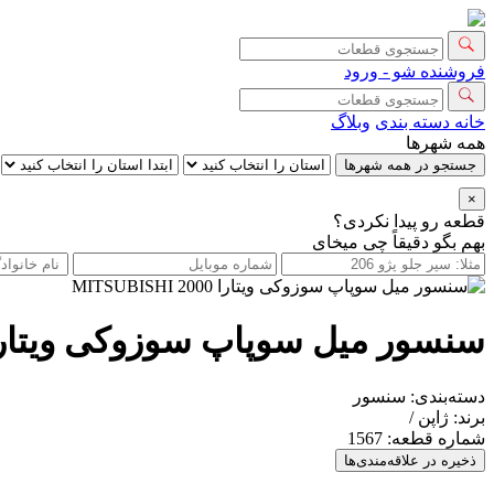
فروشنده شو - ورود
خانه
دسته بندی
وبلاگ
همه شهرها
جستجو در همه شهرها
×
قطعه رو پیدا نکردی؟
بهم بگو دقیقاً چی میخای
سنسور میل سوپاپ سوزوکی ویتارا 2000 TSUBISHI
دسته‌بندی:
سنسور
برند:
ژاپن /
شماره قطعه:
1567
ذخیره در علاقه‌مندی‌ها