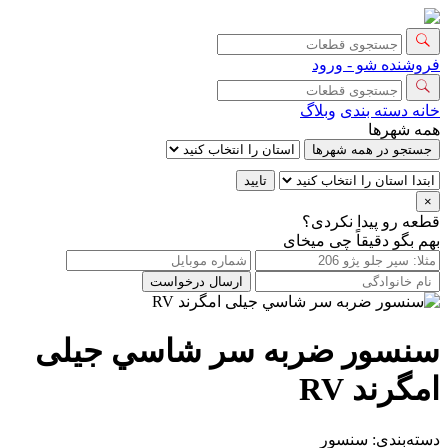
فروشنده شو - ورود
خانه
دسته بندی
وبلاگ
همه شهرها
جستجو در همه شهرها
تایید
×
قطعه رو پیدا نکردی؟
بهم بگو دقیقاً چی میخای
ارسال درخواست
سنسور ضربه سر شاسي جیلی
امگرند RV
دسته‌بندی:
سنسور