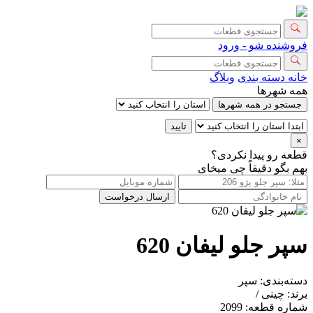
فروشنده شو - ورود
خانه
دسته بندی
وبلاگ
همه شهرها
جستجو در همه شهرها
تایید
×
قطعه رو پیدا نکردی؟
بهم بگو دقیقاً چی میخای
ارسال درخواست
سپر جلو لیفان 620
دسته‌بندی:
سپر
برند:
چینی /
شماره قطعه:
2099